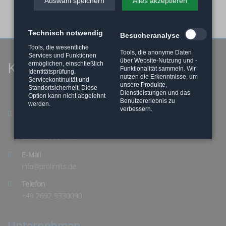
Auswahl speichern
Alles akzeptieren
Technisch notwendig
Besucheranalyse
Tools, die wesentliche
Tools, die anonyme Daten
Services und Funktionen
über Website-Nutzung und -
Kontaktieren Sie uns
ermöglichen, einschließlich
Funktionalität sammeln. Wir
Identitätsprüfung,
nutzen die Erkenntnisse, um
Servicekontinuität und
unsere Produkte,
Standortsicherheit. Diese
Dienstleistungen und das
Option kann nicht abgelehnt
Benutzererlebnis zu
werden.
verbessern.
Adresse
Hauptstraße 18
53539 Bodenbach
E-Mail
info@
prolimits.de
Telefon
+49 2692 9330090
Unternehmen