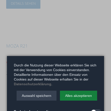
DETAILS SEHEN
MOZA R21
949,00
€
Durch die Nutzung dieser Webseite erklären Sie sich
mit der Verwendung von Cookies einverstanden.
21 Nm Direct Drive Wheel Base
Detaillierte Informationen über den Einsatz von
Cookies auf dieser Webseite erhalten Sie in der
Datenschutzerklärung
.
Auswahl speichern
Alles akzeptieren