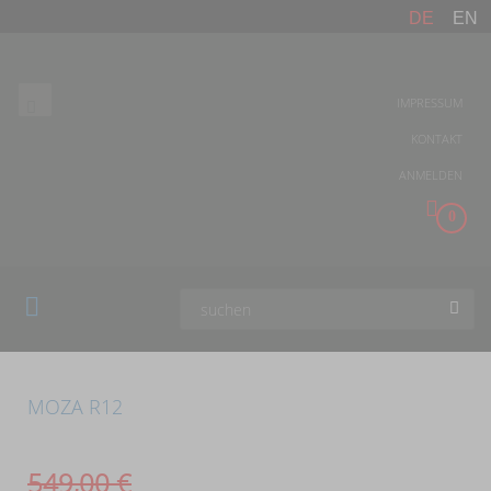
DE
EN
IMPRESSUM
KONTAKT
ANMELDEN
0
MOZA R12
549,00
€