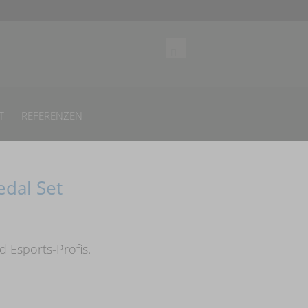
T
REFERENZEN
edal Set
d Esports-Profis.