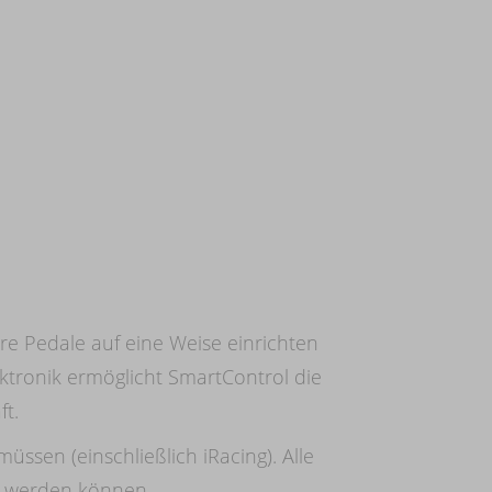
hre Pedale auf eine Weise einrichten
ktronik ermöglicht SmartControl die
t.
sen (einschließlich iRacing). Alle
en werden können.