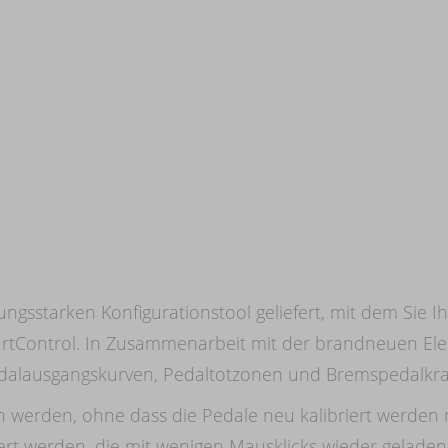
ungsstarken Konfigurationstool geliefert, mit dem Sie I
artControl. In Zusammenarbeit mit der brandneuen Ele
Pedalausgangskurven, Pedaltotzonen und Bremspedalkraf
erden, ohne dass die Pedale neu kalibriert werden müs
hert werden, die mit wenigen Mausklicks wieder gelad