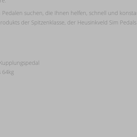
re.
Pedalen suchen, die Ihnen helfen, schnell und konstant
produkts der Spitzenklasse, der Heusinkveld Sim Pedal
 Kupplungspedal
s 64kg