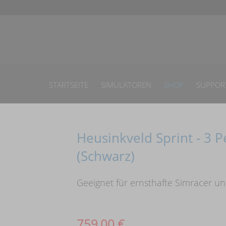
STARTSEITE
SIMULATOREN
SHOP
SUPPOR
Heusinkveld Sprint - 3 P
(Schwarz)
Geeignet für ernsthafte Simracer un
759,00
€