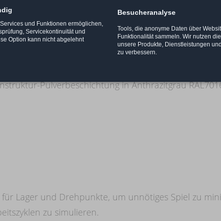
ndig
Besucheranalyse
ompaktes und hoch einstellbarer Pedale mit Hauptteile
e Services und Funktionen ermöglichen,
Tools, die anonyme Daten über Websi
 für den Heimgebrauch bestimmt sind. Es wurden mathem
tsprüfung, Servicekontinuität und
Funktionalität sammeln. Wir nutzen di
ese Option kann nicht abgelehnt
unsere Produkte, Dienstleistungen un
it großer Genauigkeit vorherzusagen, wie sich jedes 
zu verbessern.
instruktur-Pulverbeschichtung in Anthrazitgrau RAL701
 für Lager und Drehpunkte, um unnötiges Spiel zu mini
eitszyklen zu simulieren.