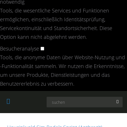
notwendig
Tools, die wesentliche Services und Funktionen
ermöglichen, einschließlich Identitätsprüfung,
Servicekontinuität und Standortsicherheit. Diese
Option kann nicht abgelehnt werden.
Besucheranalyse
Tools, die anonyme Daten über Website-Nutzung und
-Funktionalität sammeln. Wir nutzen die Erkenntnisse,
um unsere Produkte, Dienstleistungen und das
Benutzererlebnis zu verbessern.